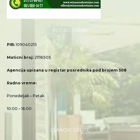
PODACI FIRME
PIB:
109040215
Maticni broj:
21116505
Agencija upisana u registar posrednika pod brojem 508
Radno vreme:
Ponedeljak – Petak
10:00 – 16:00
ČLANOVI GRUPE