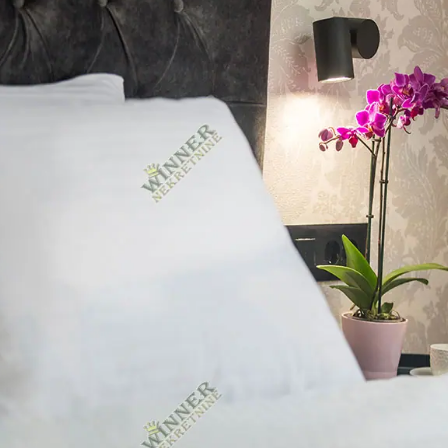
raspolaganje nekretninom, […]
suvlasnik a kako zajedničar? Šta to znači za upravljanje i
web sajtova… Susvojina i zajednička svojina Kako se postaje
(u našem slučaju – nekretnini) koja nije fizički podeljena, izrada
im je zajedničko jeste pravo svojine dva ili više lica na jednoj stvari
Susvojina i zajednička svojina, se u mnogome razlikuju a ono što
Susvojina i zajednička svojina