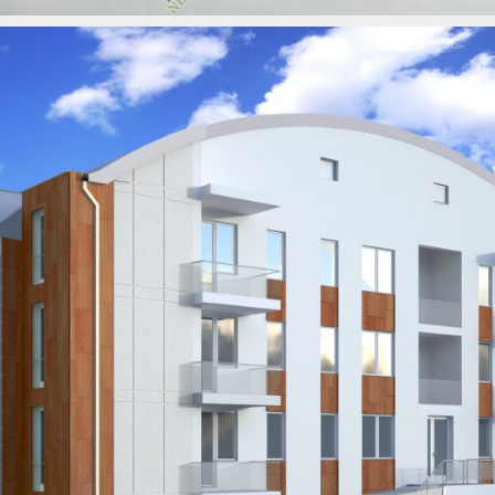
Prodavac zahtev za odjavu i preseljenje istog na novu adresu. […]
podnosi zahtev za promenu imena korisnika PTT priključka, a
odlaskom Kupca i Prodavca u korisnički servis PTT-a, gde Kupac
po overi Ugovora o kupoprodaji nepokretnosti, zajedničkim
nepokretnosti? PTT priključak se prenosi sa Kupca na Prodavca
Kako se vrsi prenos infostana, telefona i struje prilikom kupovine
struje prilikom kupovine nepokretnosti?
Kako se vrsi prenos infostana, telefona i