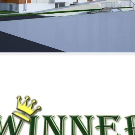
poručuju da u ovom trenutku novca ima sasvim dovoljno i […]
Nacionalnoj korporaciji za osiguranje stambenih kredita (NKOSK)
kupovinu stanova uz pomoć subvencije. izrada web sajtova… U