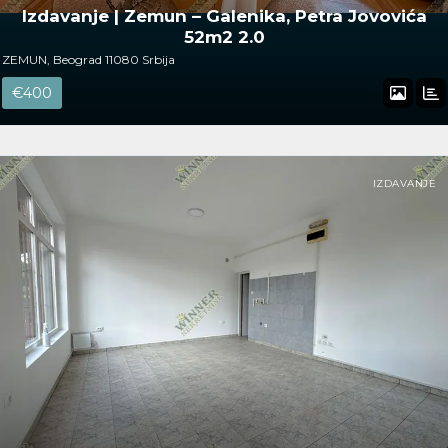
Izdavanje | Zemun – Galenika, Petra Jovovića
52m2 2.0
ZEMUN, Beograd 11080 Srbija
€400
IZDAVANJE