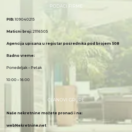
PODACI FIRME
PIB:
109040215
Maticni broj:
21116505
Agencija upisana u registar posrednika pod brojem 508
Radno vreme:
Ponedeljak – Petak
10:00 – 16:00
ČLANOVI GRUPE
Naše nekretnine možete pronaći i na:
webNekretnine.net