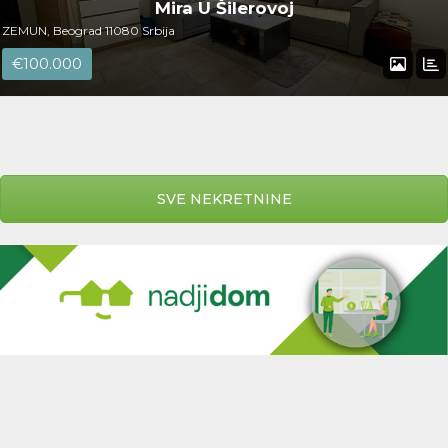
Mira U Šilerovoj
ZEMUN, Beograd 11080 Srbija
€100.000
SVE NEKRETNINE