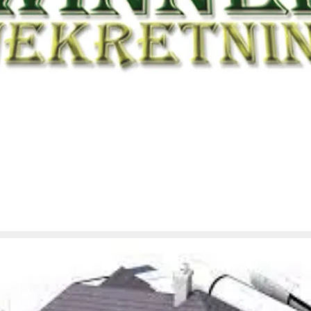
brojni građani se pitaju da li je ostalo još uvek dovoljno novca za
dovoljno. Sa približavanjem poslednjeg kvartala 2013. godine,
Iz NKOSK-a poručuju: Novca za stan preko subvencije ima
subvencije ima dovoljno
Iz NKOSK-a poručuju: Novca za stan preko