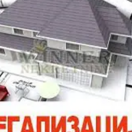
u obavezi da taj trošak samostalno plate u visini od oko 100 […]
objekata, osim ukoliko građani nemaju geodetski snimak, čime su
zakonu, nisu predviđeni nikakvi troškovi i naknade za upis
bez građevinske dozvole. izrada web sajtova… Prema usvojenom
posebnim uslovima za upis prava svojine na objektima izgrađenim
Legalizacija stanova Skupština Srbije, usvojila je Zakon o
Legalizacija stanova