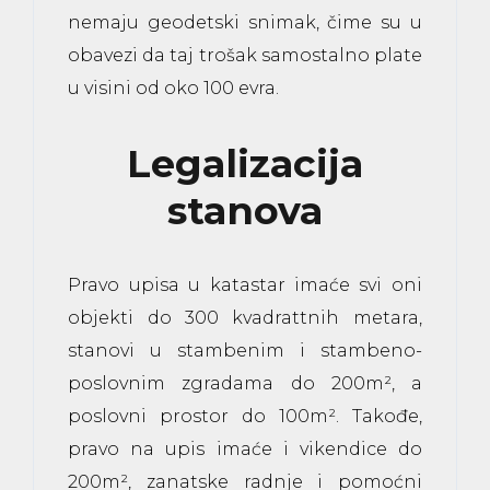
nemaju geodetski snimak, čime su u
obavezi da taj trošak samostalno plate
u visini od oko 100 evra.
Legalizacija
stanova
Pravo upisa u katastar imaće svi oni
objekti do 300 kvadrat
tnih metara,
stanovi
u stambenim i stambeno-
poslovnim zgradama
do 200m², a
poslovni prostor
do 100m². Takođe,
pravo na upis imaće i
vikendice
do
200m², zanatske radnje i pomoćni