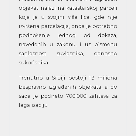
objekat nalazi na katastarskoj parceli
koja je u svojini više lica, gde nije
izvršena parcelacija, onda je potrebno
podnošenje jednog od dokaza,
navedenih u zakonu, i uz pismenu
saglasnost suvlasnika, odnosno
sukorisnika.
Trenutno u Srbiji postoji 1.3 miliona
bespravno izgrađenih objekata, a do
sada je podneto 700.000 zahteva za
legalizaciju.