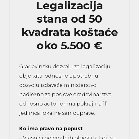
Legalizacija
stana od 50
kvadrata koštaće
oko 5.500 €
Građevinsku dozvolu za legalizaciju
objekata, odnosno upotrebnu
dozvolu izdavaće ministarstvo
nadležno za poslove građevinarstva,
odnosno autonomna pokrajina ili
jedinica lokalne samouprave.
Ko ima pravo na popust
– Vlasnici nelegalnih objekata koji su