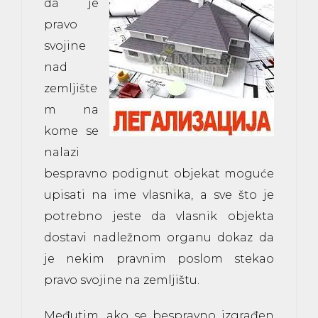
da je
pravo
svojine
nad
zemljište
m na
kome se
nalazi
bespravno podignut objekat moguće
upisati na ime vlasnika, a sve što je
potrebno jeste da vlasnik objekta
dostavi nadležnom organu dokaz da
je nekim pravnim poslom stekao
pravo svojine na zemljištu.
Međutim, ako se bespravno izgrađen