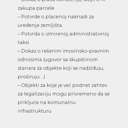
zakupa parcele
– Potvrde o plaćenoj naknadi za
uređenje zemljišta
– Potvrda o izmirenoj administrativnoj
taksi
– Dokaz o rešenim imovinsko-pravnim
odnosima (ugovor sa skupštinom
stanara za objekte koji se nadziđuju,
proširuju….)
– Objekti za koje je već podnet zahtev
za legalizaciju mogu privremeno da se
priključe na komunalnu
infrastrukturu