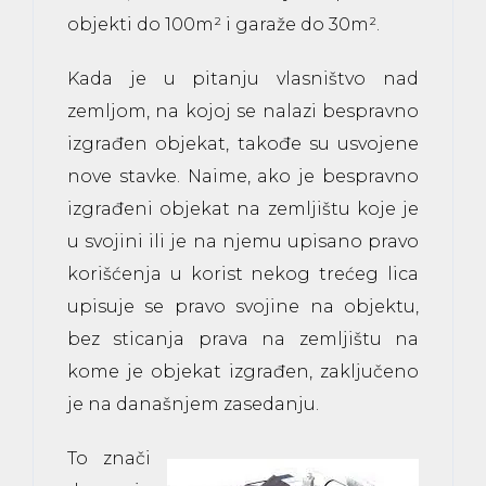
objekti do 100m² i
garaže
do 30m².
Kada je u pitanju vlasništvo nad
zemljom, na kojoj se nalazi bespravno
izgrađen objekat, takođe su usvojene
nove stavke. Naime, ako je bespravno
izgrađeni objekat na zemljištu koje je
u svojini ili je na njemu upisano pravo
korišćenja u korist nekog trećeg lica
upisuje se pravo svojine na objektu,
bez sticanja prava na zemljištu na
kome je objekat izgrađen, zaključeno
je na današnjem zasedanju.
To znači