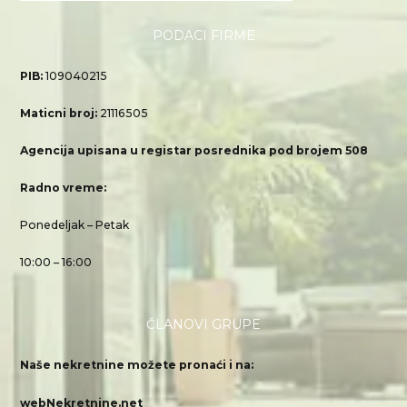
PODACI FIRME
PIB:
109040215
Maticni broj:
21116505
Agencija upisana u registar posrednika pod brojem 508
Radno vreme:
Ponedeljak – Petak
10:00 – 16:00
ČLANOVI GRUPE
Naše nekretnine možete pronaći i na:
webNekretnine.net