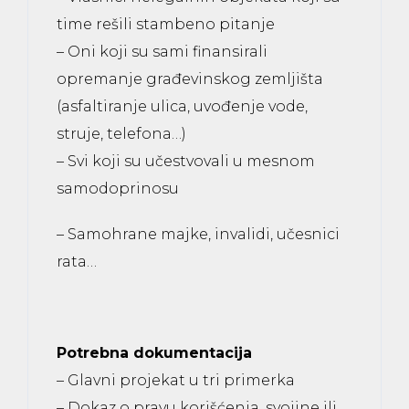
time rešili stambeno pitanje
– Oni koji su sami finansirali
opremanje građevinskog zemljišta
(asfaltiranje ulica, uvođenje vode,
struje, telefona…)
– Svi koji su učestvovali u mesnom
samodoprinosu
– Samohrane majke, invalidi, učesnici
rata…
Potrebna dokumentacija
– Glavni projekat u tri primerka
– Dokaz o pravu korišćenja, svojine ili