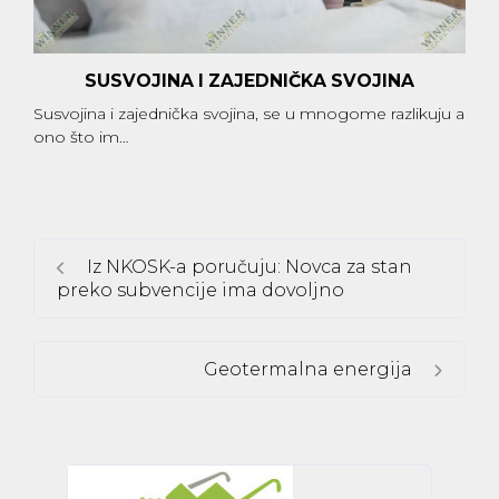
SUSVOJINA I ZAJEDNIČKA SVOJINA
Susvojina i zajednička svojina, se u mnogome razlikuju a
ono što im…
Iz NKOSK-a poručuju: Novca za stan
preko subvencije ima dovoljno
Geotermalna energija