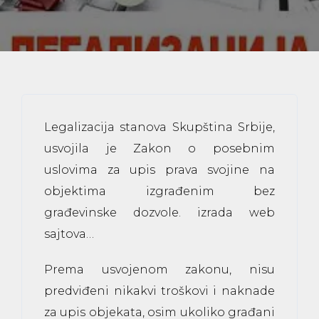
Legalizacija stanova Skupština Srbije,
usvojila je Zakon o posebnim
uslovima za upis prava svojine na
objektima izgrađenim bez
građevinske dozvole.
izrada web
sajtova
…
Prema usvojenom zakonu, nisu
predviđeni nikakvi troškovi i naknade
za upis objekata, osim ukoliko građani