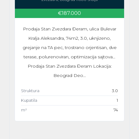
€187.000
Prodaja Stan Zvezdara Đeram, ulica Bulevar
Kralja Aleksandra, 74m2, 3.0, uknjizeno,
grejanje na TA pec, trostrano orjentisan, dve
terase, polurenoviran, optimizacija sajtova…
Prodaja Stan Zvezdara Đeram Lokacija:
Beograd Deo…
Struktura
3.0
Kupatila
1
m²
74