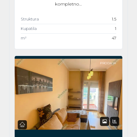
kompletno…
Struktura
1.5
Kupatila
1
m²
47
PRODAJA