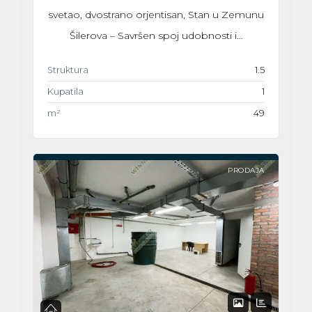
svetao, dvostrano orjentisan, Stan u Zemunu
Šilerova – Savršen spoj udobnosti i…
Struktura
1.5
Kupatila
1
m²
49
PRODAJA