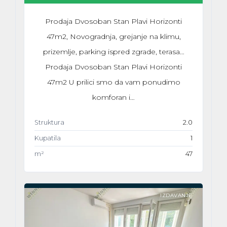
Prodaja Dvosoban Stan Plavi Horizonti
47m2, Novogradnja, grejanje na klimu,
prizemlje, parking ispred zgrade, terasa…
Prodaja Dvosoban Stan Plavi Horizonti
47m2 U prilici smo da vam ponudimo
komforan i…
Struktura
2.0
Kupatila
1
m²
47
IZDAVANJE