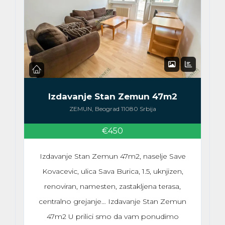
Izdavanje Stan Zemun 47m2
ZEMUN, Beograd 11080 Srbija
€450
Izdavanje Stan Zemun 47m2, naselje Save
Kovacevic, ulica Sava Burica, 1.5, uknjizen,
renoviran, namesten, zastakljena terasa,
centralno grejanje… Izdavanje Stan Zemun
47m2 U prilici smo da vam ponudimo