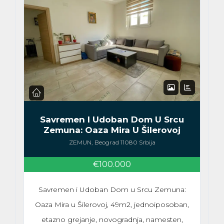
Savremen I Udoban Dom U Srcu
Zemuna: Oaza Mira U Šilerovoj
ZEMUN, Beograd 11080 Srbija
€100.000
Savremen i Udoban Dom u Srcu Zemuna:
Oaza Mira u Šilerovoj, 49m2, jednoiposoban,
etazno grejanje, novogradnja, namesten,