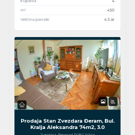
Kupatila
4
m²
450
Veličina parcele
4.5 ar
PRODAJA
Prodaja Stan Zvezdara Đeram, Bul.
Kralja Aleksandra 74m2, 3.0
Zvezdara, Beograd 11080 Srbija