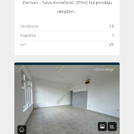
Zemun – Sava Kovačević, 27m2 Na prodaju
uknjižen…
Struktura
1.5
Kupatila
1
m²
27
IZDAVANJE