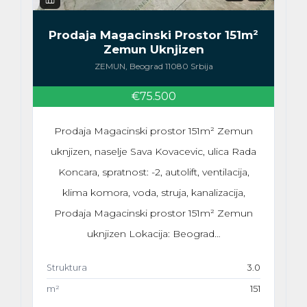
Prodaja Magacinski Prostor 151m²
Zemun Uknjizen
ZEMUN, Beograd 11080 Srbija
€75.500
Prodaja Magacinski prostor 151m² Zemun
uknjizen, naselje Sava Kovacevic, ulica Rada
Koncara, spratnost: -2, autolift, ventilacija,
klima komora, voda, struja, kanalizacija,
Prodaja Magacinski prostor 151m² Zemun
uknjizen Lokacija: Beograd…
Struktura
3.0
m²
151