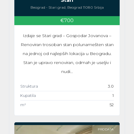
Stan
Beograd - Stari grad, Beograd 11080 Srbija
€700
Izdaje se Stari grad – Gospodar Jovanova –
Renoviran trosoban stan polunamešten stan
na jednoj od najlepših lokacija u Beogradu.
Stan je upravo renoviran, odmah je useljiv i
nudi…
Struktura
3.0
Kupatila
1
m²
52
PRODAJA