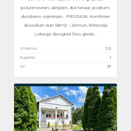
polurenoviran, uknjizen, dve terase, podrum,
dvostrano orjentisan… PRODAJA: Komforan
dvosoban stan 58m2 – Zemun, Retenzija
Lokacija: Beograd Deo grada:…
Struktura
2.0
Kupatila
1
m²
57
PRODAJA