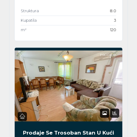
Struktura
8.0
Kupatila
3
m²
120
PRODAJA
Prodaje Se Trosoban Stan U Kući