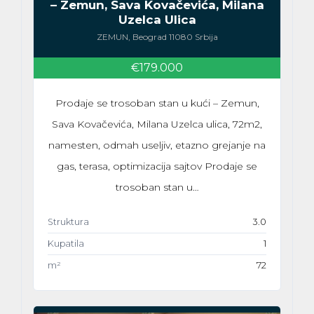
– Zemun, Sava Kovačevića, Milana
Uzelca Ulica
ZEMUN, Beograd 11080 Srbija
€179.000
Prodaje se trosoban stan u kući – Zemun,
Sava Kovačevića, Milana Uzelca ulica, 72m2,
namesten, odmah useljiv, etazno grejanje na
gas, terasa, optimizacija sajtov Prodaje se
trosoban stan u…
Struktura
3.0
Kupatila
1
m²
72