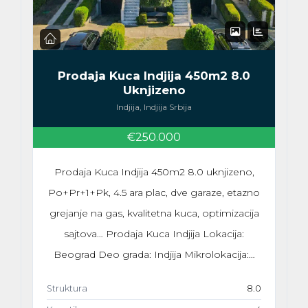
Prodaja Kuca Indjija 450m2 8.0
Uknjizeno
Indjija, Indjija Srbija
€250.000
Prodaja Kuca Indjija 450m2 8.0 uknjizeno,
Po+Pr+1+Pk, 4.5 ara plac, dve garaze, etazno
grejanje na gas, kvalitetna kuca, optimizacija
sajtova… Prodaja Kuca Indjija Lokacija:
Beograd Deo grada: Indjija Mikrolokacija:…
Struktura
8.0