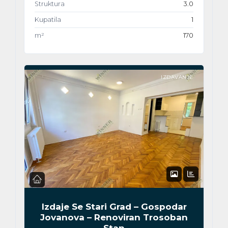
Struktura
3.0
Kupatila
1
m²
170
IZDAVANJE
Izdaje Se Stari Grad – Gospodar
Jovanova – Renoviran Trosoban