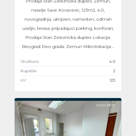
Prodaja Stan Zeleznicka duplex, Zemun,
naselje Save Kovacevic, 123m2, 4.0,
novogradnja, uknjizen, namesten, odmah
useljiv, terasa, pripadajuci parking, konforan,
Prodaja Stan Zeleznicka duplex Lokacija:
Beograd Deo grada: Zemun Mikrolokacija:…
Struktura
4.0
Kupatila
2
m²
123
IZDAVANJE