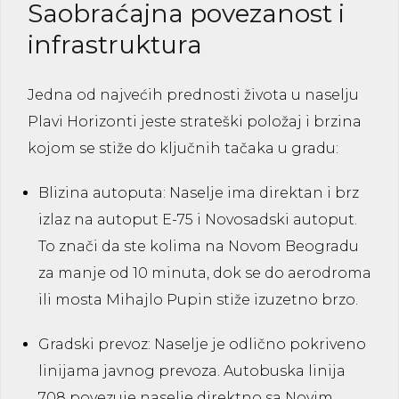
Saobraćajna povezanost i
infrastruktura
Jedna od najvećih prednosti života u naselju
Plavi Horizonti jeste strateški položaj i brzina
kojom se stiže do ključnih tačaka u gradu:
Blizina autoputa:
Naselje ima direktan i brz
izlaz na autoput E-75 i Novosadski autoput.
To znači da ste kolima na Novom Beogradu
za manje od 10 minuta, dok se do aerodroma
ili mosta Mihajlo Pupin stiže izuzetno brzo.
Gradski prevoz:
Naselje je odlično pokriveno
linijama javnog prevoza. Autobuska linija
708
povezuje naselje direktno sa Novim