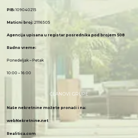
PIB:
109040215
Maticni broj:
21116505
Agencija upisana u registar posrednika pod brojem 508
Radno vreme:
Ponedeljak – Petak
10:00 – 16:00
ČLANOVI GRUPE
Naše nekretnine možete pronaći i na:
webNekretnine.net
Realitica.com