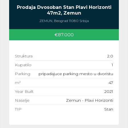
Prodaja Dvosoban Stan Plavi Horizonti
47m2, Zemun
ZEMUN, Beograd 11080 Srbija
€87.000
Struktura
2.0
Kupatilo
1
Parking
pripadajuce parking mesto u dvoristu
m²
47
Year Built
2021
Naselje
Zemun - Plavi Horizonti
TIP
Stan