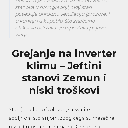
Posebna prednost:
Za razliku od većine
stanova u novogradnji, ovaj stan
poseduje
prirodnu ventilaciju (prozore) i
u kuhinji i u kupatilu
, što značajno
olakšava održavanje i sprečava pojavu
vlage.
Grejanje na inverter
klimu – Jeftini
stanovi Zemun i
niski troškovi
Stan je odlično izolovan, sa kvalitetnom
spoljnom stolarijom, zbog čega su mesečne
režije (Infostan) minimalne. Grejanje je