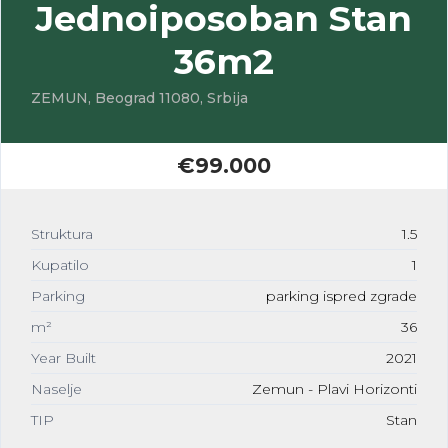
Jednoiposoban Stan
36m2
ZEMUN, Beograd 11080, Srbija
€99.000
Struktura
1.5
Kupatilo
1
Parking
parking ispred zgrade
m²
36
Year Built
2021
Naselje
Zemun - Plavi Horizonti
TIP
Stan