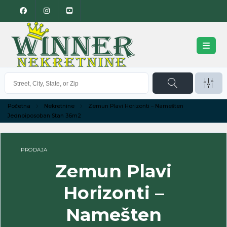
Početna
Nekretnine
Zemun Plavi Horizonti – Namešten
Jednoiposoban Stan 36m2
PRODAJA
Zemun Plavi
Horizonti –
Namešten