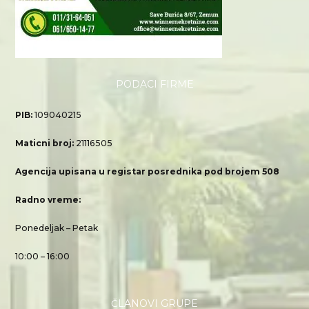
PODACI FIRME
PIB:
109040215
Maticni broj:
21116505
Agencija upisana u registar posrednika pod brojem 508
Radno vreme:
Ponedeljak – Petak
10:00 – 16:00
ČLANOVI GRUPE