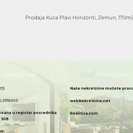
Prodaja Kuca Plavi Horizonti, Zemun, 170m2
PODACI FIRME
ČLANOVI GRUPE
215
Naše nekretnine možete pronać
j:
21116505
webNekretnine.net
isana u registar posrednika
Realitica.com
 508
e: