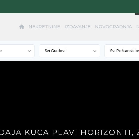
NEKRETNINE
IZDAVANJE
NOVOGRADNJA
e
Svi Gradovi
Svi Poštanski b
ODAJA KUCA PLAVI HORIZONTI,