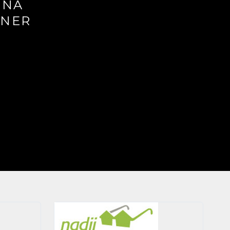
TNA
NNER