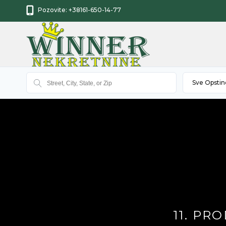
Pozovite:
+38161-650-14-77
Sve Opstin
11. PR