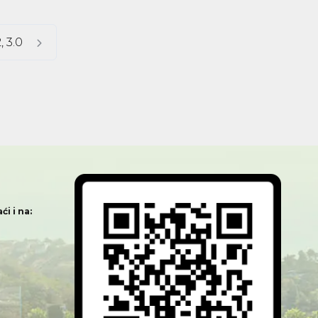
, 3.0
i i na: