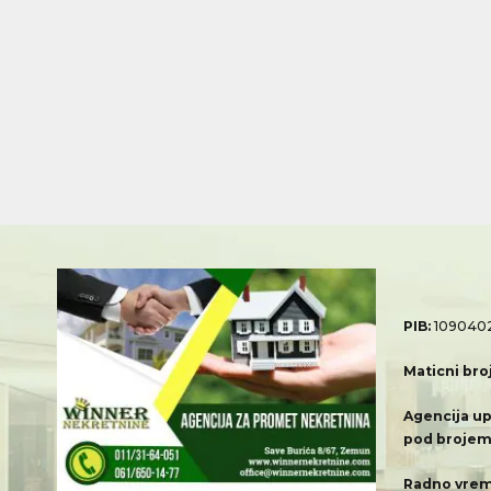
PIB:
109040
Maticni bro
Agencija up
pod brojem
Radno vrem