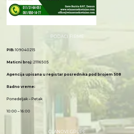
PODACI FIRME
PIB:
109040215
Maticni broj:
21116505
Agencija upisana u registar posrednika pod brojem 508
Radno vreme:
Ponedeljak – Petak
10:00 – 16:00
ČLANOVI GRUPE