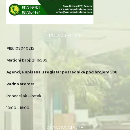
PODACI FIRME
PIB:
109040215
Maticni broj:
21116505
Agencija upisana u registar posrednika pod brojem 508
Radno vreme:
Ponedeljak – Petak
10:00 – 16:00
ČLANOVI GRUPE