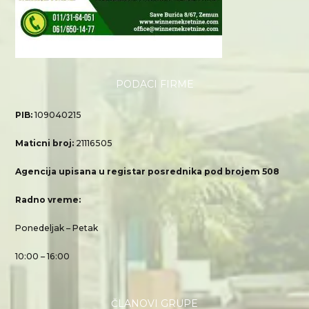
PODACI FIRME
PIB:
109040215
Maticni broj:
21116505
Agencija upisana u registar posrednika pod brojem 508
Radno vreme:
Ponedeljak – Petak
10:00 – 16:00
ČLANOVI GRUPE