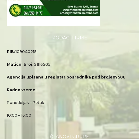
PODACI FIRME
PIB:
109040215
Maticni broj:
21116505
Agencija upisana u registar posrednika pod brojem 508
Radno vreme:
Ponedeljak – Petak
10:00 – 16:00
ČLANOVI GRUPE