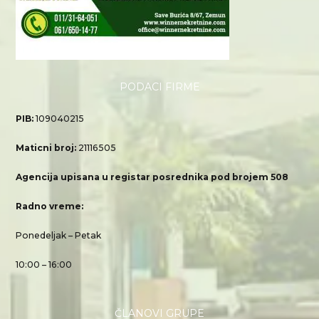
PODACI FIRME
PIB:
109040215
Maticni broj:
21116505
Agencija upisana u registar posrednika pod brojem 508
Radno vreme:
Ponedeljak – Petak
10:00 – 16:00
ČLANOVI GRUPE