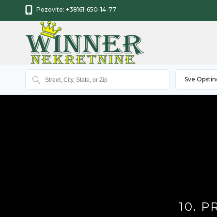
Pozovite:
+38161-650-14-77
Sve Opstin
10. 