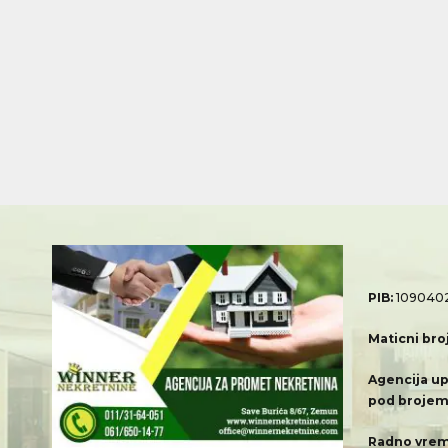
PIB:
109040
Maticni bro
Agencija up
pod brojem
Radno vrem