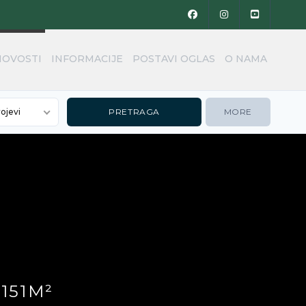
NOVOSTI
INFORMACIJE
POSTAVI OGLAS
O NAMA
rojevi
MORE
151M²