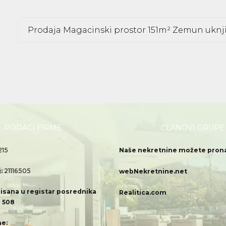
Prodaja Magacinski prostor 151m² Zemun uknj
PODACI FIRME
ČLANOVI GRUPE
215
Naše nekretnine možete pronać
j:
21116505
webNekretnine.net
isana u registar posrednika
Realitica.com
 508
e: