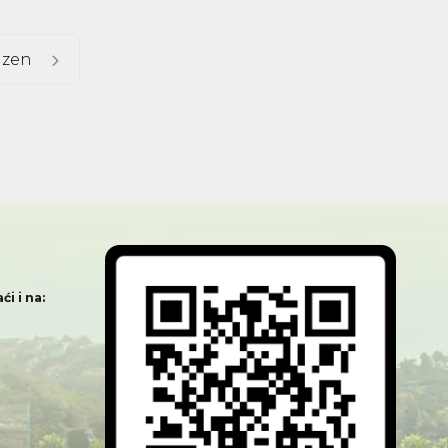
izen
i i na: