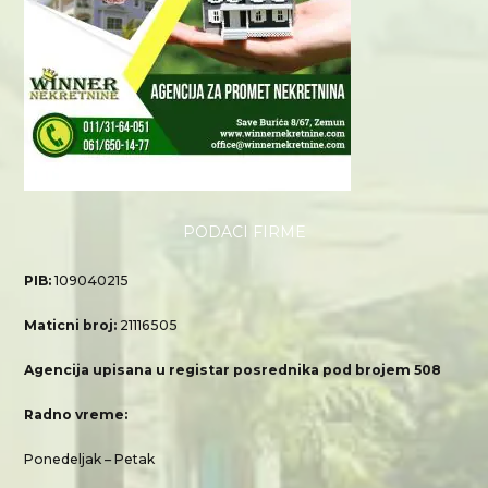
PODACI FIRME
PIB:
109040215
Maticni broj:
21116505
Agencija upisana u registar posrednika pod brojem 508
Radno vreme:
Ponedeljak – Petak