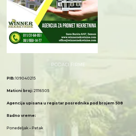
PODACI FIRME
PIB:
109040215
Maticni broj:
21116505
Agencija upisana u registar posrednika pod brojem 508
Radno vreme:
Ponedeljak – Petak