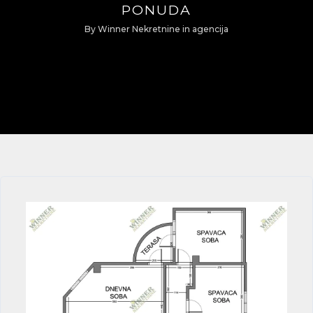
PONUDA
By
Winner Nekretnine
in
agencija