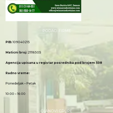
PODACI FIRME
PIB:
109040215
Maticni broj:
21116505
Agencija upisana u registar posrednika pod brojem 508
Radno vreme:
Ponedeljak – Petak
10:00 – 16:00
ČLANOVI GRUPE