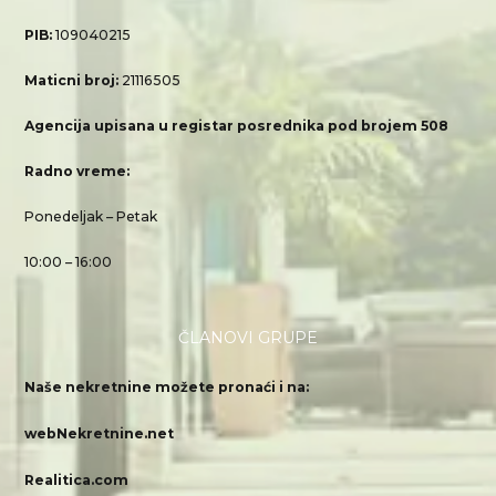
PIB:
109040215
Maticni broj:
21116505
Agencija upisana u registar posrednika pod brojem 508
Radno vreme:
Ponedeljak – Petak
10:00 – 16:00
ČLANOVI GRUPE
Naše nekretnine možete pronaći i na:
webNekretnine.net
Realitica.com