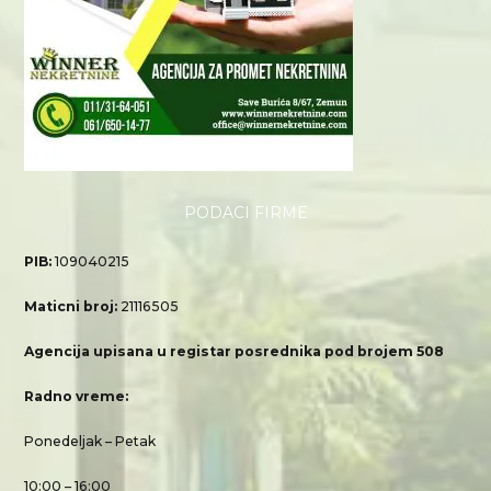
PODACI FIRME
PIB:
109040215
Maticni broj:
21116505
Agencija upisana u registar posrednika pod brojem 508
Radno vreme:
Ponedeljak – Petak
10:00 – 16:00