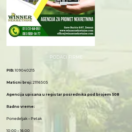
PODACI FIRME
PIB:
109040215
Maticni broj:
21116505
Agencija upisana u registar posrednika pod brojem 508
Radno vreme:
Ponedeljak – Petak
10:00 – 16:00