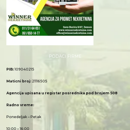
PODACI FIRME
PIB:
109040215
Maticni broj:
21116505
Agencija upisana u registar posrednika pod brojem 508
Radno vreme:
Ponedeljak – Petak
10:00 – 16:00