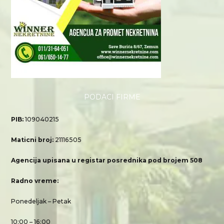
PODACI FIRME
PIB:
109040215
Maticni broj:
21116505
Agencija upisana u registar posrednika pod brojem 508
Radno vreme:
Ponedeljak – Petak
10:00 – 16:00