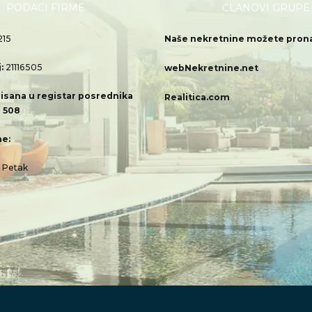
PODACI FIRME
ČLANOVI GRUPE
215
Naše nekretnine možete pronać
j:
21116505
webNekretnine.net
isana u registar posrednika
Realitica.com
 508
e:
– Petak