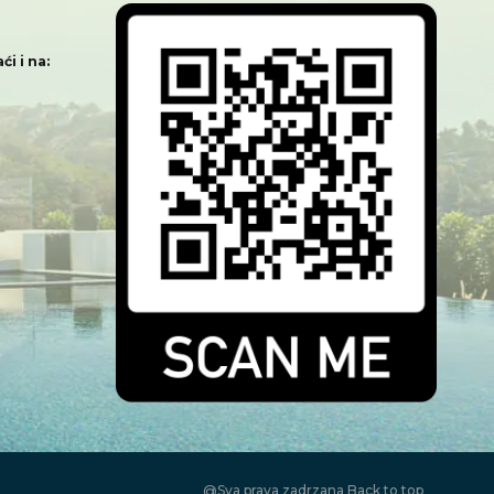
i i na:
@Sva prava zadrzana
Back to top