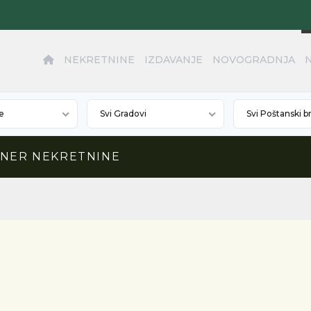
NEKRETNINE
IZDAVANJE
NOVOGRADNJA
e
Svi Gradovi
Svi Poštanski b
NNER NEKRETNINE