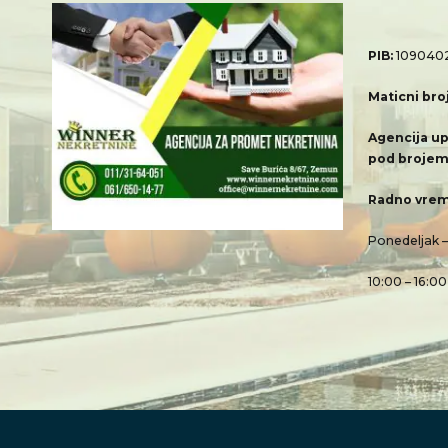
PIB:
109040
Maticni bro
Agencija up
pod brojem
Radno vrem
Ponedeljak 
10:00 – 16:00