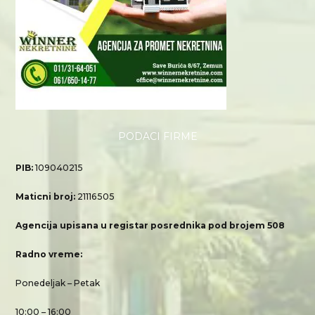
PODACI FIRME
PIB:
109040215
Maticni broj:
21116505
Agencija upisana u registar posrednika pod brojem 508
Radno vreme:
Ponedeljak – Petak
10:00 – 16:00