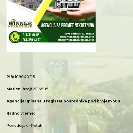
PODACI FIRME
PIB:
109040215
Maticni broj:
21116505
Agencija upisana u registar posrednika pod brojem 508
Radno vreme:
Ponedeljak – Petak