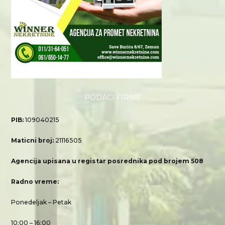
PODACI FIRME
PIB:
109040215
Maticni broj:
21116505
Agencija upisana u registar posrednika pod brojem 508
Radno vreme:
Ponedeljak – Petak
10:00 – 16:00