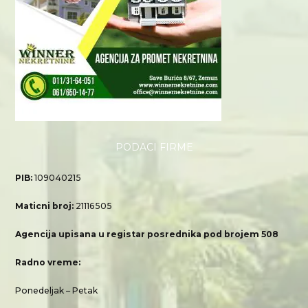
PODACI FIRME
PIB:
109040215
Maticni broj:
21116505
Agencija upisana u registar posrednika pod brojem 508
Radno vreme:
Ponedeljak – Petak