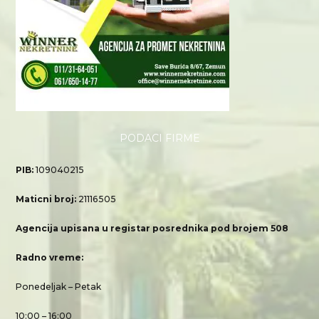
PODACI FIRME
PIB:
109040215
Maticni broj:
21116505
Agencija upisana u registar posrednika pod brojem 508
Radno vreme:
Ponedeljak – Petak
10:00 – 16:00