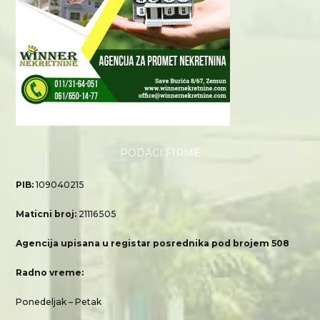
PODACI FIRME
PIB:
109040215
Maticni broj:
21116505
Agencija upisana u registar posrednika pod brojem 508
Radno vreme:
Ponedeljak – Petak