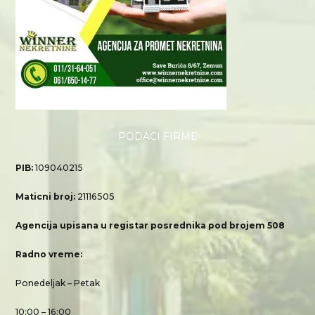
PODACI FIRME
PIB:
109040215
Maticni broj:
21116505
Agencija upisana u registar posrednika pod brojem 508
Radno vreme:
Ponedeljak – Petak
10:00 – 16:00