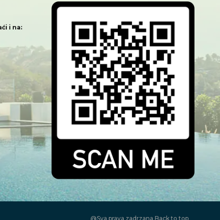
i i na:
@Sva prava zadrzana
Back to top