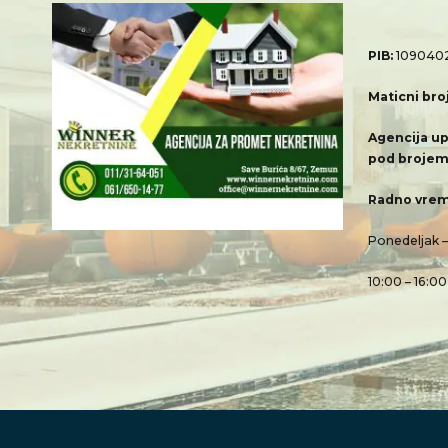
PIB:
109040
Maticni bro
Agencija up
pod brojem
Radno vrem
Ponedeljak 
10:00 – 16:00