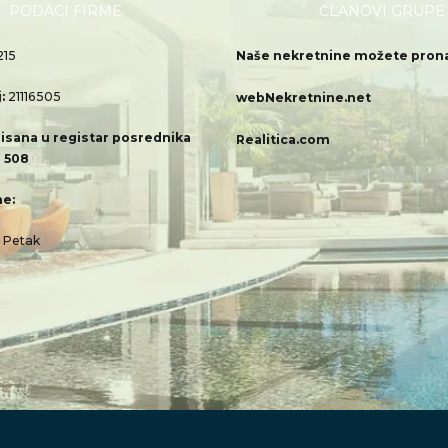
PODACI FIRME
ČLANOVI GRUPE
215
Naše nekretnine možete pronać
j:
21116505
webNekretnine.net
isana u registar posrednika
Realitica.com
 508
e:
– Petak