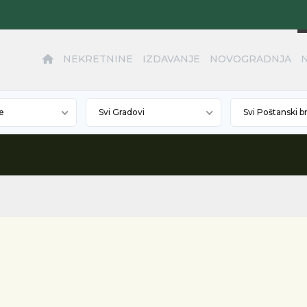
NEKRETNINE
IZDAVANJE
NOVOGRADNJA
e
Svi Gradovi
Svi Poštanski b