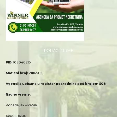
PODACI FIRME
PIB:
109040215
Maticni broj:
21116505
Agencija upisana u registar posrednika pod brojem 508
Radno vreme:
Ponedeljak – Petak
10:00 – 16:00