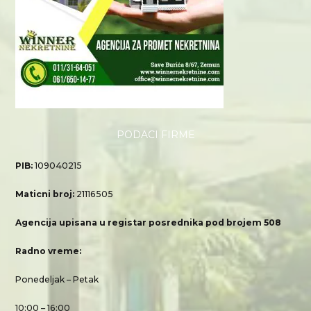
PODACI FIRME
PIB:
109040215
Maticni broj:
21116505
Agencija upisana u registar posrednika pod brojem 508
Radno vreme:
Ponedeljak – Petak
10:00 – 16:00