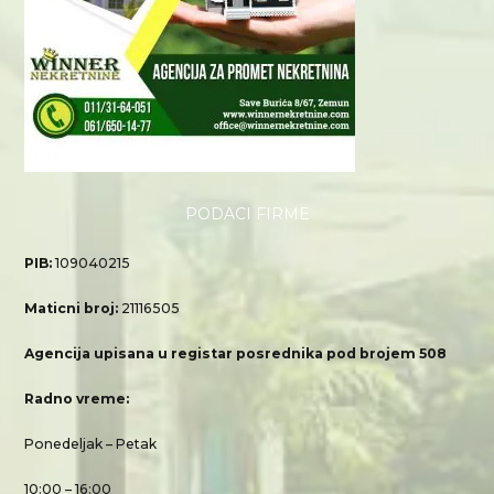
PODACI FIRME
PIB:
109040215
Maticni broj:
21116505
Agencija upisana u registar posrednika pod brojem 508
Radno vreme:
Ponedeljak – Petak
10:00 – 16:00