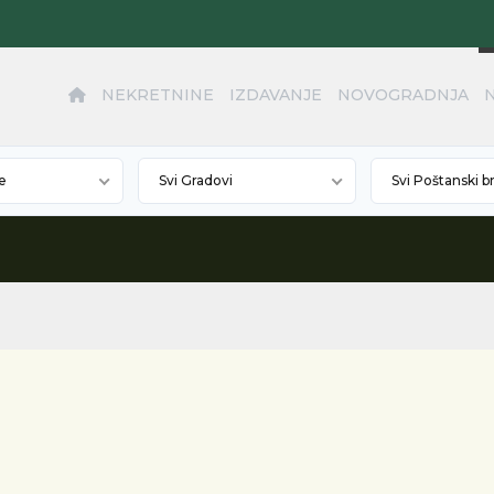
NEKRETNINE
IZDAVANJE
NOVOGRADNJA
e
Svi Gradovi
Svi Poštanski b