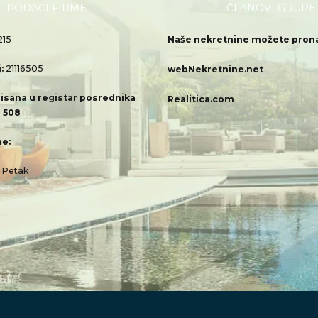
PODACI FIRME
ČLANOVI GRUPE
215
Naše nekretnine možete pronać
j:
21116505
webNekretnine.net
isana u registar posrednika
Realitica.com
 508
e:
– Petak