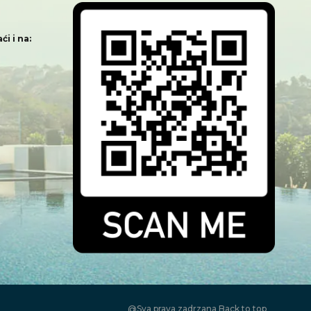
i i na:
@Sva prava zadrzana
Back to top