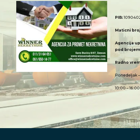
PIB:
109040
Maticni bro
Agencija up
pod brojem
Radno vrem
Ponedeljak 
10:00 – 16:00