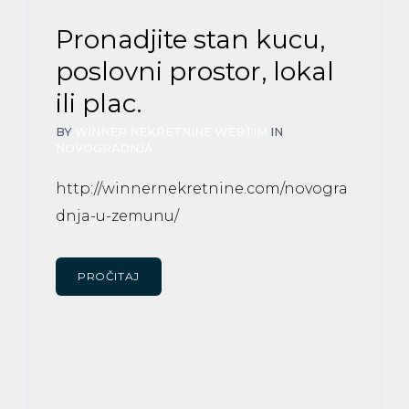
Pronadjite stan kucu,
poslovni prostor, lokal
ili plac.
BY
WINNER NEKRETNINE WEBTIM
IN
NOVOGRADNJA
http://winnernekretnine.com/novogra
dnja-u-zemunu/
PROČITAJ