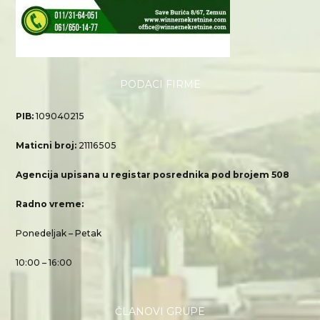
PODACI FIRME
PIB:
109040215
Maticni broj:
21116505
Agencija upisana u registar posrednika pod brojem 508
Radno vreme:
Ponedeljak – Petak
10:00 – 16:00
ČLANOVI GRUPE