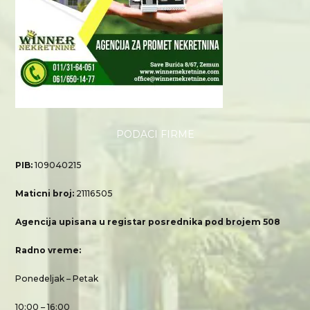
PODACI FIRME
PIB:
109040215
Maticni broj:
21116505
Agencija upisana u registar posrednika pod brojem 508
Radno vreme:
Ponedeljak – Petak
10:00 – 16:00