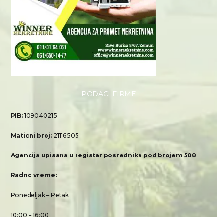
PODACI FIRME
PIB:
109040215
Maticni broj:
21116505
Agencija upisana u registar posrednika pod brojem 508
Radno vreme:
Ponedeljak – Petak
10:00 – 16:00