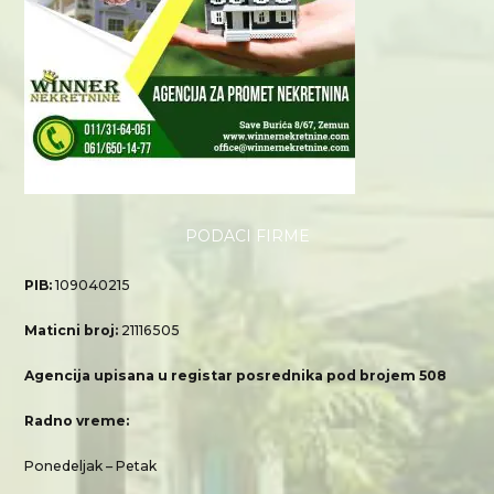
PODACI FIRME
PIB:
109040215
Maticni broj:
21116505
Agencija upisana u registar posrednika pod brojem 508
Radno vreme:
Ponedeljak – Petak