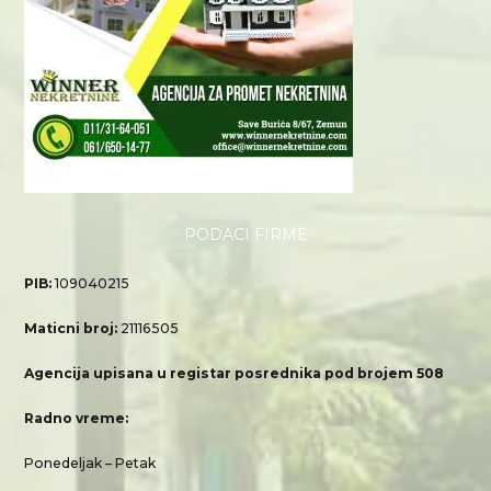
PODACI FIRME
PIB:
109040215
Maticni broj:
21116505
Agencija upisana u registar posrednika pod brojem 508
Radno vreme:
Ponedeljak – Petak