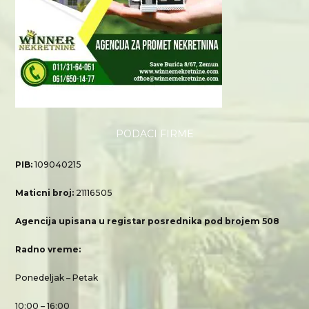
PODACI FIRME
PIB:
109040215
Maticni broj:
21116505
Agencija upisana u registar posrednika pod brojem 508
Radno vreme:
Ponedeljak – Petak
10:00 – 16:00