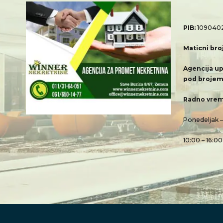
PIB:
109040
Maticni bro
Agencija up
pod brojem
Radno vrem
Ponedeljak 
10:00 – 16:00