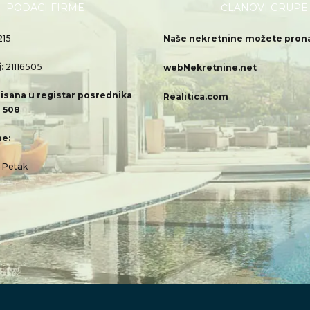
PODACI FIRME
ČLANOVI GRUPE
215
Naše nekretnine možete pronać
j:
21116505
webNekretnine.net
isana u registar posrednika
Realitica.com
 508
e:
– Petak