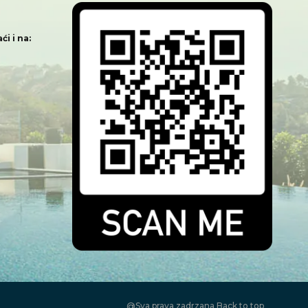
i i na:
@Sva prava zadrzana
Back to top