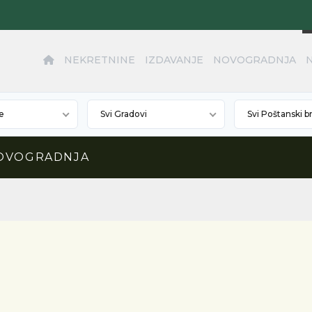
NEKRETNINE
IZDAVANJE
NOVOGRADNJA
e
Svi Gradovi
Svi Poštanski b
NOVOGRADNJA