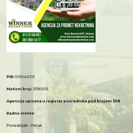
PODACI FIRME
PIB:
109040215
Maticni broj:
21116505
Agencija upisana u registar posrednika pod brojem 508
Radno vreme:
Ponedeljak – Petak