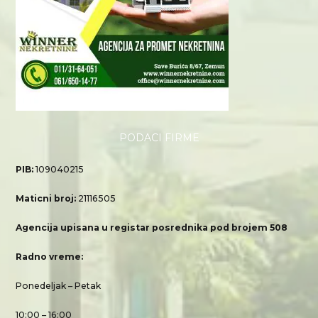
PODACI FIRME
PIB:
109040215
Maticni broj:
21116505
Agencija upisana u registar posrednika pod brojem 508
Radno vreme:
Ponedeljak – Petak
10:00 – 16:00