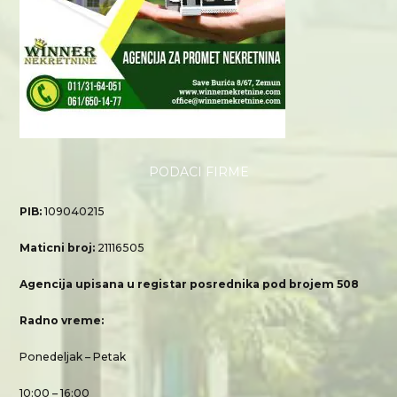
PODACI FIRME
PIB:
109040215
Maticni broj:
21116505
Agencija upisana u registar posrednika pod brojem 508
Radno vreme:
Ponedeljak – Petak
10:00 – 16:00