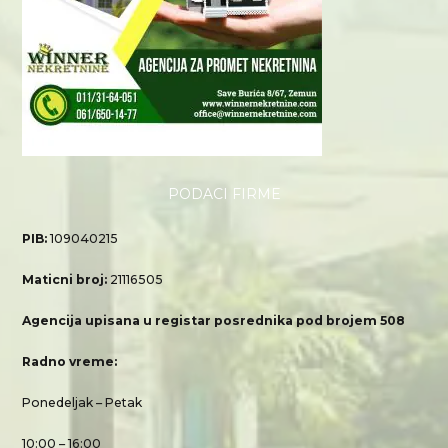
PODACI FIRME
PIB:
109040215
Maticni broj:
21116505
Agencija upisana u registar posrednika pod brojem 508
Radno vreme:
Ponedeljak – Petak
10:00 – 16:00