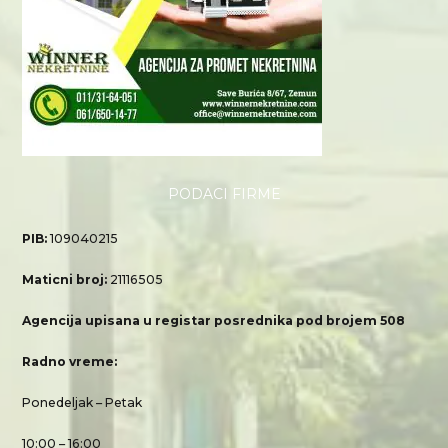
PODACI FIRME
PIB:
109040215
Maticni broj:
21116505
Agencija upisana u registar posrednika pod brojem 508
Radno vreme:
Ponedeljak – Petak
10:00 – 16:00