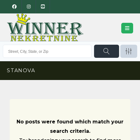
STANOVA
No posts were found which match your
search criteria.