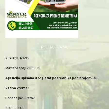
PODACI FIRME
PIB:
109040215
Maticni broj:
21116505
Agencija upisana u registar posrednika pod brojem 508
Radno vreme:
Ponedeljak – Petak
10:00 – 16:00