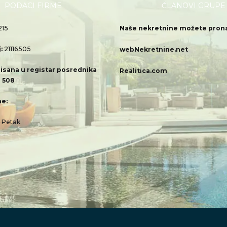
PODACI FIRME
ČLANOVI GRUPE
215
Naše nekretnine možete pronać
j:
21116505
webNekretnine.net
isana u registar posrednika
Realitica.com
 508
e:
– Petak