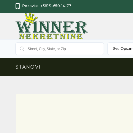
Pozovite:
+38161-650-14-77
Sve Opstin
STANOVI