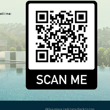
i i na:
@Sva prava zadrzana
Back to top