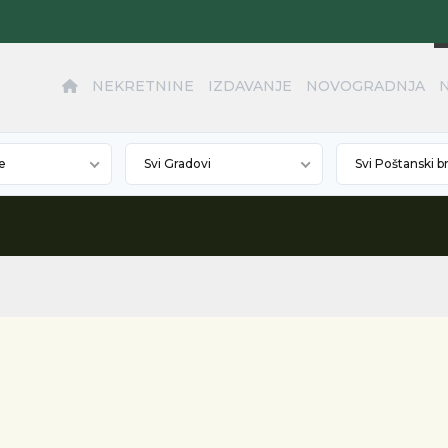
NEKRETNINE
IZDAVANJE
NOVOGRADNJA
e
Svi Gradovi
Svi Poštanski b