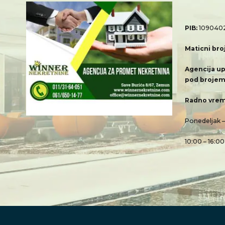
PIB:
109040
Maticni bro
Agencija up
pod brojem
Radno vrem
Ponedeljak 
10:00 – 16:00