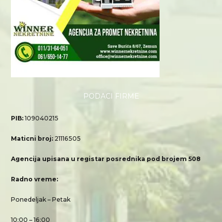
PODACI FIRME
PIB:
109040215
Maticni broj:
21116505
Agencija upisana u registar posrednika pod brojem 508
Radno vreme:
Ponedeljak – Petak
10:00 – 16:00