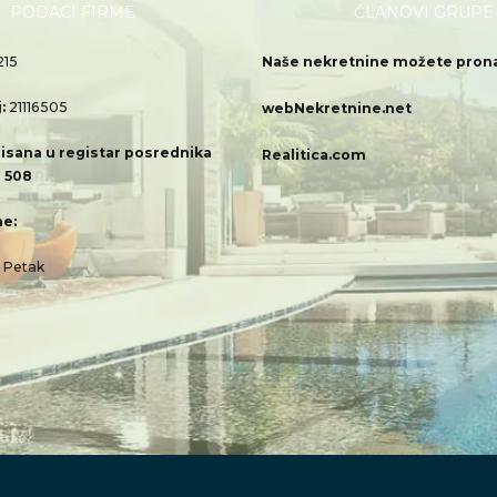
PODACI FIRME
ČLANOVI GRUPE
215
Naše nekretnine možete pronać
j:
21116505
webNekretnine.net
isana u registar posrednika
Realitica.com
 508
e:
– Petak