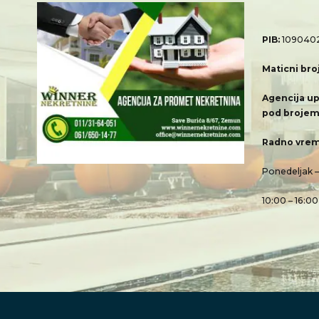
PIB:
109040
Maticni bro
Agencija up
pod brojem
Radno vrem
Ponedeljak 
10:00 – 16:00