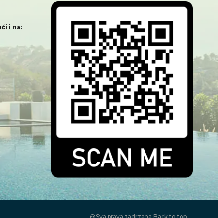
i i na:
@Sva prava zadrzana
Back to top