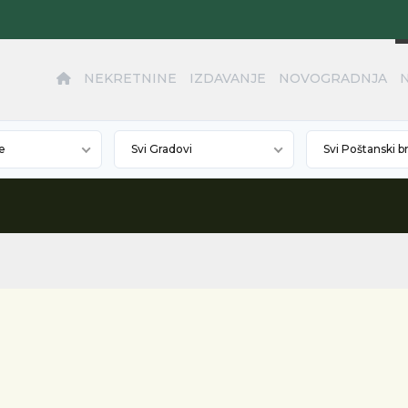
NEKRETNINE
IZDAVANJE
NOVOGRADNJA
e
Svi Gradovi
Svi Poštanski b